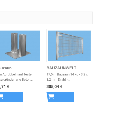
uzaun...
BAUZAUNWELT...
m Aufdübeln auf festen
17,5 m Bauzaun 14 kg - 3,2 x
tergründen wie Beton...
3,2 mm Draht -...
,71 €
305,04 €
In den
In den