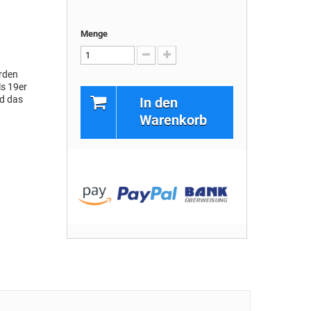
Menge
rden
ls 19er
nd das
In den
Warenkorb