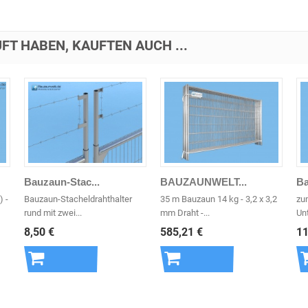
FT HABEN, KAUFTEN AUCH ...
Bauzaun-Stac...
BAUZAUNWELT...
Ba
) -
Bauzaun-Stacheldrahthalter
35 m Bauzaun 14 kg - 3,2 x 3,2
zu
rund mit zwei...
mm Draht -...
Un
8,50 €
585,21 €
11
In den
In den