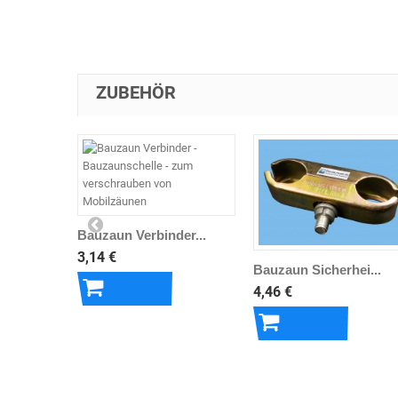
ZUBEHÖR
Bauzaun Verbinder...
3,14 €
Bauzaun Sicherhei...
4,46 €
In den
Warenkorb
In den
Warenkorb