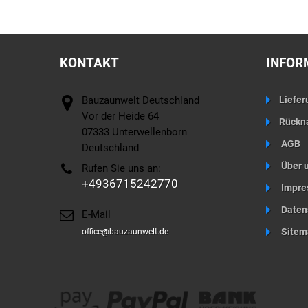
Warenkorb
Warenkorb
KONTAKT
INFOR
Bauzaunwelt Deutschland
Liefer
Vor der Heide 64
Rückn
07333 Unterwellenborn
AGB
Deutschland
Über 
Rufen Sie uns an:
+4936715242770
Impre
Daten
E-Mail
Sitem
office@bauzaunwelt.de