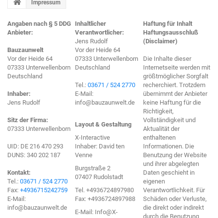
Impressum
Angaben nach
§ 5 DDG
Inhaltlicher
Haftung für Inhalt
Anbieter:
Verantwortlicher:
Haftungsausschluß
Jens Rudolf
(Disclaimer)
Bauzaunwelt
Vor der Heide 64
Vor der Heide 64
07333 Unterwellenborn
Die Inhalte dieser
07333 Unterwellenborn
Deutschland
Internetseite werden mit
Deutschland
größtmöglicher Sorgfalt
Tel.:
03671 / 524 2770
recherchiert. Trotzdem
Inhaber:
E-Mail:
übernimmt der Anbieter
Jens Rudolf
info@bauzaunwelt.de
keine Haftung für die
Richtigkeit,
Sitz der Firma:
Vollständigkeit und
Layout & Gestaltung
07333 Unterwellenborn
Aktualität der
X-Interactive
enthaltenen
UID: DE 216 470 293
Inhaber: David ten
Informationen. Die
DUNS: 340 202 187
Venne
Benutzung der Website
und ihrer abgelegten
Burgstraße 2
Kontakt:
Daten geschieht in
07407 Rudolstadt
Tel.:
03671 / 524 2770
eigenen
Fax:
+4936715242759
Tel. +4936724897980
Verantwortlichkeit. Für
E-Mail:
Fax: +4936724897988
Schäden oder Verluste,
info@bauzaunwelt.de
die direkt oder indirekt
E-Mail: Info@X-
durch die Benutzung