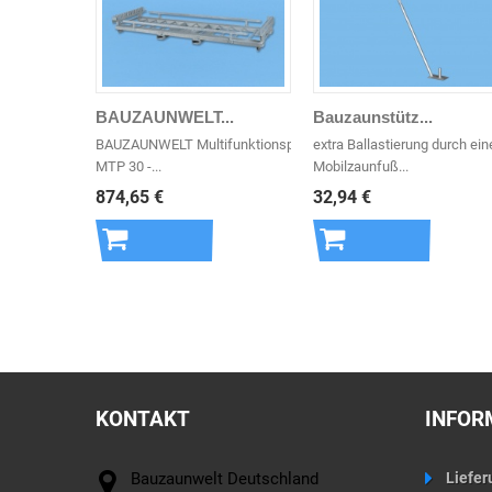
BAUZAUNWELT...
Bauzaunstütz...
BAUZAUNWELT Multifunktionspalette
extra Ballastierung durch ein
MTP 30 -...
Mobilzaunfuß...
874,65 €
32,94 €
In den
In den
Warenkorb
Warenkorb
KONTAKT
INFOR
Bauzaunwelt Deutschland
Liefer