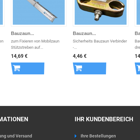
Bauzaun...
Bauzaun...
Ba
en
zum Fixieren von Mobilzaun
Sicherheits Bauzaun Verbinder
Ba
Stützstreben auf...
-...
dre
14,69 €
4,46 €
14
In den
In den
Warenkorb
Warenkorb
MATIONEN
IHR KUNDENBEREICH
ung und Versand
Ihre Bestellungen