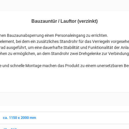
Bauzauntür / Lauftor (verzinkt)
enen Bauzaunabsperrung einen Personaleingang zu errichten.
lement, bei dem ein zusätzliches Standrohr für das Verriegeln vorgesehen
ad ausgeführt, um eine dauerhafte Stabilität und Funktionalität der Anl
ehen zu ermöglichen, an dem Standrohr zwei Drehgelenke zur Verbindun
che und schnelle Montage machen das Produkt zu einem unersetzbaren Bes
ca. 1150 x 2000 mm