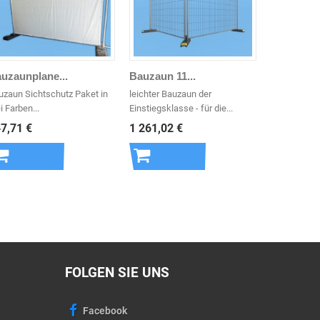
uzaunplane...
Bauzaun 11...
uzaun Sichtschutz Paket in
leichter Bauzaun der
i Farben...
Einstiegsklasse - für die...
7,71 €
1 261,02 €
In den
In den
Warenkorb
Warenkorb
FOLGEN SIE UNS
Facebook