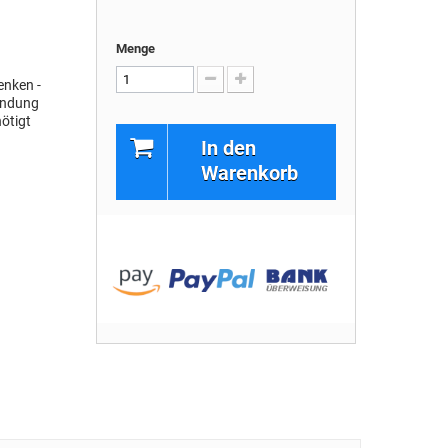
Menge
enken -
wendung
ötigt
In den
Warenkorb