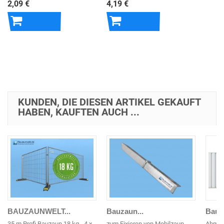
2,09 €
4,19 €
In den
In den
Warenkorb
Warenkorb
KUNDEN, DIE DIESEN ARTIKEL GEKAUFT
HABEN, KAUFTEN AUCH ...
BAUZAUNWELT...
Bauzaun...
Bauza
35 m Profi Bauzaun 18 kg - 4 x
zum Fixieren von Mobilzaun
Abmes