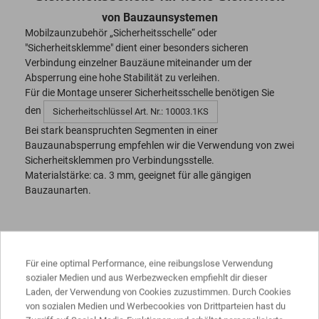
von Bauzaunsystemen
Mobilzaunzubehör „Sicherheitsschelle“ oder
"Sicherheitsklemme" dient einer besonders sicheren
Verbindung einzelner Bauzäune miteinander um der
Absperrung eine hohe Stabilität zu verleihen.
Für die Montage unserer Sicherheitsschelle benötigen Sie
den
Sicherheitschlüssel Art. Nr.: 10003.1KS
Bei stark beanspruchten Segmenten in einer
Bauzaunabsperrung empfehlen wir die Verwendung von zwei
Sicherheitsklemmen pro Verbindungsstelle.
Materialstärke: ca. 3 mm, geeignet für alle gängigen
Bauzaunarten.
PRODUKTDATEN
Für eine optimal Performance, eine reibungslose Verwendung
sozialer Medien und aus Werbezwecken empfiehlt dir dieser
Laden, der Verwendung von Cookies zuzustimmen. Durch Cookies
Wanddicke
ca. 3 mm
von sozialen Medien und Werbecookies von Drittparteien hast du