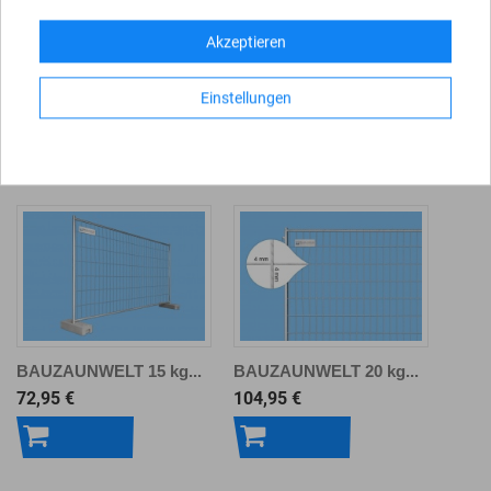
Akzeptieren
Einstellungen
ZUBEHÖR
BAUZAUNWELT 15 kg...
BAUZAUNWELT 20 kg...
72,95 €
104,95 €
In den
In den