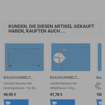
Warenkorb
Warenkorb
KUNDEN, DIE DIESEN ARTIKEL GEKAUFT
HABEN, KAUFTEN AUCH ...
BAUZAUNWELT...
BAUZAUNWELT...
Bauza
robuster Bauzaun der
stabiler Bauzaun der
Bauzau
Einstiegsklasse - für die...
Mittelklasse 14 kg -...
Laufra
45,95 €
47,78 €
100,