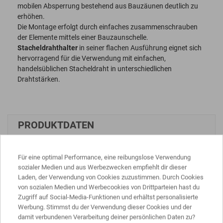
mobilen Absperrung bestehend aus Bauzäunen deutlich zu
erhöhen.
Die Montage erfolgt durch einfaches zusammenschrauben
der Elemente mittels einer Bauzaunschelle.
Stacheldrahthalter
in seiner flachen Ausführung eignet sich
hervorragend für die Verwendung mit einfachen,
handelsüblichen Stacheldraht in unterschiedlichen
Drahtstärken.
PRODUKTDATEN
Für eine optimal Performance, eine reibungslose Verwendung
Länge
ca. 50 cm
sozialer Medien und aus Werbezwecken empfiehlt dir dieser
Laden, der Verwendung von Cookies zuzustimmen. Durch Cookies
Gewicht
ca. 1,3 kg
von sozialen Medien und Werbecookies von Drittparteien hast du
Zugriff auf Social-Media-Funktionen und erhältst personalisierte
Werkstoff
Stahl
Werbung. Stimmst du der Verwendung dieser Cookies und der
damit verbundenen Verarbeitung deiner persönlichen Daten zu?
Oberfläche
feuerverzinkt