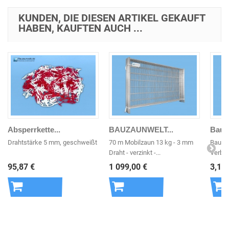
KUNDEN, DIE DIESEN ARTIKEL GEKAUFT
HABEN, KAUFTEN AUCH ...
Absperrkette...
BAUZAUNWELT...
Bauza
Drahtstärke 5 mm, geschweißt
70 m Mobilzaun 13 kg - 3 mm
Bauza
Draht - verzinkt -...
Verbin
95,87 €
1 099,00 €
3,14 
In den
In den
In 
Warenkorb
Warenkorb
War