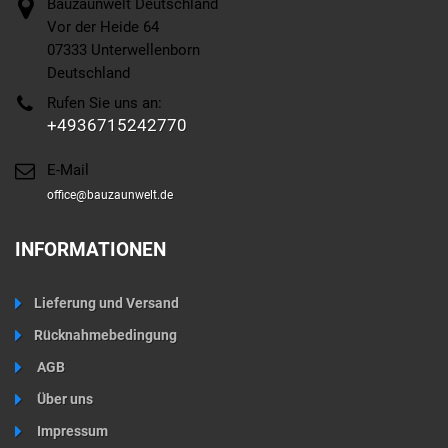
Bauzaunwelt Deutschland
Vor der Heide 64
07333 Unterwellenborn
Deutschland
Rufen Sie uns an:
+4936715242770
E-Mail
office@bauzaunwelt.de
INFORMATIONEN
Lieferung und Versand
Rücknahmebedingung
AGB
Über uns
Impressum