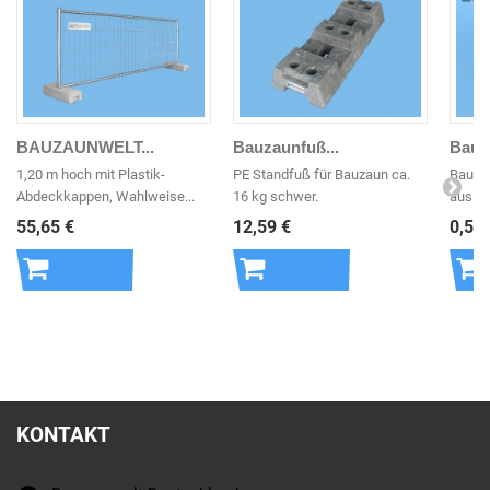
BAUZAUNWELT...
Bauzaunfuß...
Bauza
1,20 m hoch mit Plastik-
PE Standfuß für Bauzaun ca.
Bauza
Abdeckkappen, Wahlweise...
16 kg schwer.
aus Po
Einste
55,65 €
12,59 €
0,50 
In den
In den
In 
Warenkorb
Warenkorb
War
KONTAKT