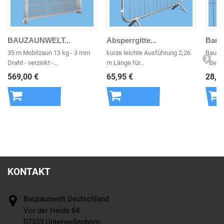
BAUZAUNWELT...
Absperrgitte...
Bauz
35 m Mobilzaun 13 kg - 3 mm
kurze leichte Ausführung 2,26
Bauza
Draht - verzinkt -...
m Länge für...
- Befe
569,00 €
65,95 €
28,3
In den
In den
In 
Warenkorb
Warenkorb
War
KONTAKT
Bauzaunwelt Deutschland
Vor der Heide 64
07333 Unterwellenborn