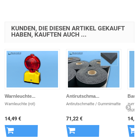
Warenkorb
KUNDEN, DIE DIESEN ARTIKEL GEKAUFT
HABEN, KAUFTEN AUCH ...
Warnleuchte...
Antirutschma...
Bauza
Warnleuchte (rot)
Antirutschmatte / Gummimatte
zum Fi
Stützs
14,49 €
71,22 €
14,6