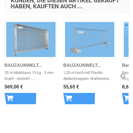
KUNDEN, DIE DIESEN ARTIKEL GEKAUFT
HABEN, KAUFTEN AUCH ...
BAUZAUNWELT...
BAUZAUNWELT...
Bauz
35 m Mobilzaun 13 kg - 3 mm
1,20 m hoch mit Plastik-
Bauzau
Draht - verzinkt -...
Abdeckkappen, Wahlweise...
90 g/m
569,00 €
55,65 €
8,62 
In den
In den
In 
Warenkorb
Warenkorb
War