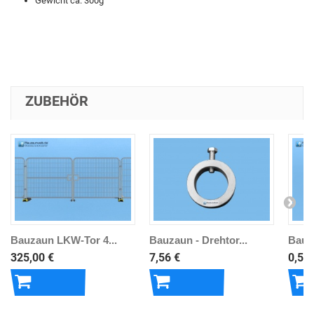
Gewicht ca. 300g
ZUBEHÖR
Bauzaun LKW-Tor 4...
Bauzaun - Drehtor...
Bauza
325,00 €
7,56 €
0,50 
In den
In den
In 