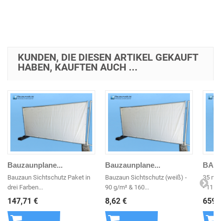
Warenkorb
Warenkorb
War
KUNDEN, DIE DIESEN ARTIKEL GEKAUFT
HABEN, KAUFTEN AUCH ...
Bauzaunplane...
Bauzaunplane...
BAUZ
Bauzaun Sichtschutz Paket in
Bauzaun Sichtschutz (weiß) -
35 m 
drei Farben...
90 g/m² & 160...
- 11 kg 
147,71 €
8,62 €
659,