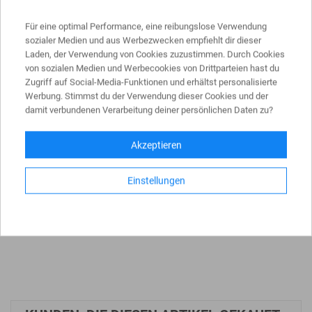
Für eine optimal Performance, eine reibungslose Verwendung
sozialer Medien und aus Werbezwecken empfiehlt dir dieser
PRODUKTDATEN
Laden, der Verwendung von Cookies zuzustimmen. Durch Cookies
von sozialen Medien und Werbecookies von Drittparteien hast du
Zugriff auf Social-Media-Funktionen und erhältst personalisierte
Werbung. Stimmst du der Verwendung dieser Cookies und der
Länge
10 m
damit verbundenen Verarbeitung deiner persönlichen Daten zu?
Drahtstärke
5 mm
Akzeptieren
Gewicht
ca. 5,0 kg
Einstellungen
Werkstoff
Stahl
Oberfläche
verzinkt und pulverbeschichtet