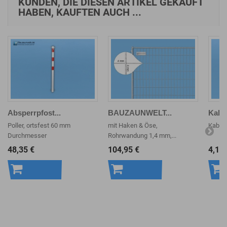
KUNDEN, DIE DIESEN ARTIKEL GEKAUFT
HABEN, KAUFTEN AUCH ...
Absperrpfost...
BAUZAUNWELT...
Kabel
Poller, ortsfest 60 mm
mit Haken & Öse,
Kabel
Durchmesser
Rohrwandung 1,4 mm,...
48,35 €
104,95 €
4,19 
In den
In den
In 
Warenkorb
Warenkorb
War