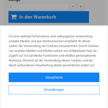
In den Warenkorb
Mehr
Für eine optimal Performance, eine reibungslose Verwendung
Zum Vergleich hinzufügen
sozialer Medien und aus Werbezwecken empfiehlt dir dieser
Laden, der Verwendung von Cookies zuzustimmen. Durch Cookies
von sozialen Medien und Werbecookies von Drittparteien hast du
Zugriff auf Social-Media-Funktionen und erhältst personalisierte
Werbung. Stimmst du der Verwendung dieser Cookies und der
damit verbundenen Verarbeitung deiner persönlichen Daten zu?
Akzeptieren
Einstellungen
Rammschutzbalken