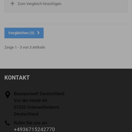
Zum Vergleich hinzufügen
Vergleichen (
0
)
Zeige 1 - 3 von 3 Artikeln
KONTAKT
Bauzaunwelt Deutschland
Vor der Heide 64
07333 Unterwellenborn
Deutschland
Rufen Sie uns an:
+4936715242770