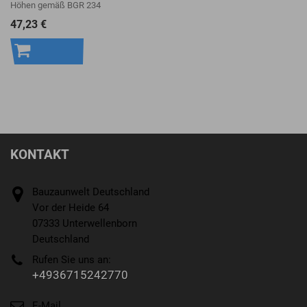
Höhen gemäß BGR 234
47,23 €
In den
Warenkorb
KONTAKT
Bauzaunwelt Deutschland
Vor der Heide 64
07333 Unterwellenborn
Deutschland
Rufen Sie uns an:
+4936715242770
E-Mail