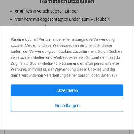
Rammschutzbalken
erhältlich in verschiedenen Längen
Stahlrohr mit abgeschrägten Enden zum Aufdübeln
Gewicht: ca. 4,5 kg
Stahlrundrohr feuerverzinkt Ø 76 mm
Für eine optimal Performance, eine reibungslose Verwendung
Bodenplatten: ca. 200 x 50 x 10 mm
sozialer Medien und aus Werbezwecken empfiehlt dir dieser
Laden, der Verwendung von Cookies zuzustimmen. Durch Cookies
Länge: ca. 400 mm - Höhe Überflur: ca. 86 mm
von sozialen Medien und Werbecookies von Drittparteien hast du
gelb pulverbeschichtet mit schwarzen Warnstreifen
Zugriff auf Social-Media-Funktionen und erhältst personalisierte
Werbung. Stimmst du der Verwendung dieser Cookies und der
damit verbundenen Verarbeitung deiner persönlichen Daten zu?
PRODUKTDATEN
Akzeptieren
Einstellungen
Höhe über Flur
86 mm
Durchmesser
76,0 mm