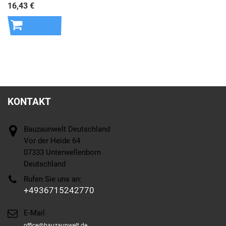
16,43 €
In den
Warenkorb
KONTAKT
Bauzaunwelt Deutschland
Vor der Heide 64
07333 Unterwellenborn
Deutschland
Rufen Sie uns an:
+4936715242770
E-Mail
office@bauzaunwelt.de