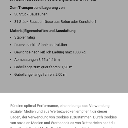
Zum Transport und Lagerung von
30 Stück Bauzäunen
31 Stück Bauzaunfüsse aus Beton oder Kunststoff
Material,Eigenschaften und Ausstattung
Stapler fähig
feuerverzinkte Stahlkonstruktion
Gewicht einschließlich Ladung max 1800 kg
Abmessungen 3,55 x 1,16 m
Gabellänge zum quer fahren: 1,20 m
Gabellänge längs fahren: 2,00 m
PRODUKTDATEN
Für eine optimal Performance, eine reibungslose Verwendung
sozialer Medien und aus Werbezwecken empfiehlt dir dieser
Laden, der Verwendung von Cookies zuzustimmen. Durch Cookies
von sozialen Medien und Werbecookies von Drittparteien hast du
Abmessung
L 3,55 x B 1,16 m