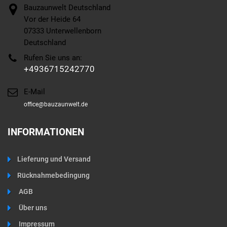
Bauzaunwelt Deutschland
Vor der Heide 64
07333 Unterwellenborn
Deutschland
Rufen Sie uns an:
+4936715242770
E-Mail
office@bauzaunwelt.de
INFORMATIONEN
Lieferung und Versand
Rücknahmebedingung
AGB
Über uns
Impressum