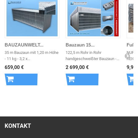
BAUZAUNWELT...
Bauzaun 15...
Fußpl
35 m Bauzaun mit 1,20 m Höhe
122,5 m Rohr in Rohr
NUR S
- 11 kg - 3,2 x...
handgeschweißter Bauzaun -...
REICHT
659,00 €
2 699,00 €
9,95 
In den
In den
In 
Warenkorb
Warenkorb
War
KONTAKT