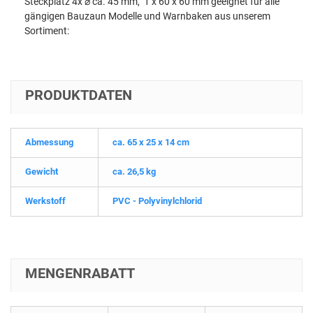
Steckplatz 4x
⌀
ca. 45 mm, 1 x 60 x 60 mm geeignet für alle
gängigen Bauzaun Modelle und Warnbaken aus unserem
Sortiment:
PRODUKTDATEN
Abmessung
ca. 65 x 25 x 14 cm
Gewicht
ca. 26,5 kg
Werkstoff
PVC - Polyvinylchlorid
MENGENRABATT