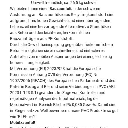
Umweltfreundlich, ca. 26,5 kg schwer
Wir bieten Ihnen einen
Bauzaunfuß
in der schweren
Ausführung an. Bauzaunfüße aus Recyclingkunststoff sind
aufgrund ihres hohen Gewichtes und einer überragenden
Lebenszeit eine hervorragende Alternative zu Standfüßen
aus Beton und den leichteren, herkömmlichen
Bauzaunträgern aus PE-Kunststoff.
Durch die Gewichtseinsparung gegenüber herkömmlichem
Beton ermöglichen sie ein schnelleres und einfacheres
Aufstellen von mobilen Absperrungen bei einer gleichzeitig
höheren Langlebigkeit.
Mit Verordnung (EU) 2023/923 hat die Europäische
Kommission Anhang XVII der Verordnung (EG) Nr.
1907/2006 (REACH) des Europäischen Parlaments und des
Rates in Bezug auf Blei und seine Verbindungen in PVC (ABl.
2023 L 123 S.1) geändert.
Im Zuge von Kontrollen und
regelmäßigen Analysen des
Inputmaterials, lag der
Maximalwert im Bereich Blei bei Pb 0,035 Gew.-%.
Damit sind
im Gegensatz zu Wettbewerbern unsere PVC Produkte so gut
wie "BLEI-frei"!
Mobilzaunfuß