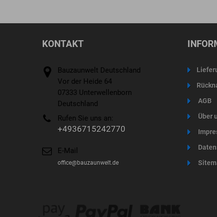
Warenkorb
Warenkorb
KONTAKT
INFOR
Bauzaunwelt Deutschland
Liefer
Vor der Heide 64
Rückn
07333 Unterwellenborn
AGB
Deutschland
Über 
Rufen Sie uns an:
+4936715242770
Impre
Daten
E-Mail
Sitem
office@bauzaunwelt.de