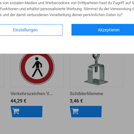
s von sozialen Medien und Werbecookies von Drittparteien hast du Zugriff auf S
Funktionen und erhältst personalisierte Werbung. Stimmst du der Verwendung d
s und der damit verbundenen Verarbeitung deiner persönlichen Daten zu?
Einstellungen
Akzeptieren
Verkehrszeichen V...
Schilderklemme
44,29 €
3,46 €
In den
In den
Warenkorb
Warenkorb