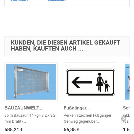
KUNDEN, DIE DIESEN ARTIKEL GEKAUFT
HABEN, KAUFTEN AUCH ...
BAUZAUNWELT...
Fußgänger...
Schr
35 m Bauzaun 14 kg - 3,2 x 3,2
Verkehrszeichen Fußgänger
inkl. 
mm Draht -...
Gehweg gegenüber...
Wahlwe
585,21 €
56,35 €
1 60