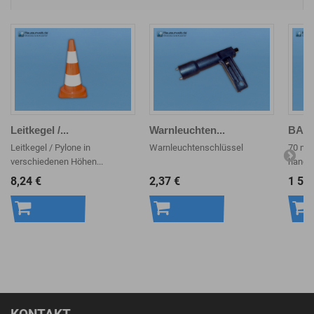
Leitkegel /...
Warnleuchten...
BAUZ
Leitkegel / Pylone in
Warnleuchtenschlüssel
70 m R
verschiedenen Höhen...
handge
8,24 €
2,37 €
1 59
In den
In den
In 
Warenkorb
Warenkorb
War