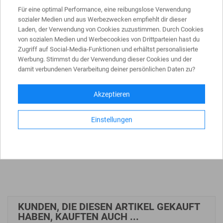
komplett gepackt geliefert, für z. B.: Baufeldeingrenzungen
Für eine optimal Performance, eine reibungslose Verwendung
und Sichtschutz, zur Trennung von Fuß- und Radfahrwegen,
sozialer Medien und aus Werbezwecken empfiehlt dir dieser
für Veranstaltungen oder Messen zur Trennung und Leitung
Laden, der Verwendung von Cookies zuzustimmen. Durch Cookies
von Besuchern und Teilnehmern, usw., bestehend aus:
von sozialen Medien und Werbecookies von Drittparteien hast du
- 10x Euro1
Schrankenzaun
Typ BASIC, Länge 2,0 m, inkl.
Zugriff auf Social-Media-Funktionen und erhältst personalisierte
vormontierten Lampenadaptern
Werbung. Stimmst du der Verwendung dieser Cookies und der
- 11x
TL
-Fußplatten K1
damit verbundenen Verarbeitung deiner persönlichen Daten zu?
- 1x Transportpalette
- 1x Aufsatzteil Fußplattenpalette
Akzeptieren
- 2x Zurrgurte, zweiteilig mit Ratsche
Denken Sie bitte daran:
Einstellungen
Es ist besser Bauzaun oder Schrankenzaun
(Absturzsicherung) online günstig zu kaufen als gebraucht
zu mieten!
KUNDEN, DIE DIESEN ARTIKEL GEKAUFT
HABEN, KAUFTEN AUCH ...