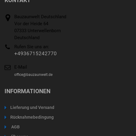
KONTAKT
Bauzaunwelt Deutschland
Vor der Heide 64
07333 Unterwellenborn
Deutschland
Rufen Sie uns an:
+4936715242770
E-Mail
office@bauzaunwelt.de
INFORMATIONEN
Lieferung und Versand
Rücknahmebedingung
AGB