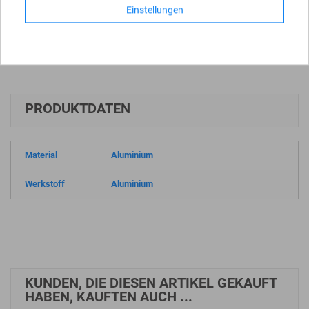
Verhalten:
Einstellungen
Das Schild fordert Verkehrsteilnehmer zu erhöhter
Aufmerksamkeit und angepasster Geschwindigkeit auf.
PRODUKTDATEN
Material
Aluminium
Werkstoff
Aluminium
KUNDEN, DIE DIESEN ARTIKEL GEKAUFT
HABEN, KAUFTEN AUCH ...