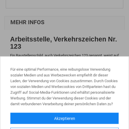
MEHR INFOS
Arbeitsstelle,
Verkehrszeichen Nr.
123
Ein Baustellenschild, auch Verkehrszeichen 123 genannt, weist auf
eine Arbeitsstelle im Straßenverkehr hin und gehört zu den
Gefahrenzeichen gemäß der StVO. Es dient als Warnung für
Für eine optimal Performance, eine reibungslose Verwendung
Verkehrsteilnehmer vor möglichen Gefahren durch Bauarbeiten
sozialer Medien und aus Werbezwecken empfiehlt dir dieser
oder andere Arbeiten am Straßenrand.
Laden, der Verwendung von Cookies zuzustimmen. Durch Cookies
Zusätzliche Informationen:
von sozialen Medien und Werbecookies von Drittparteien hast du
Zugriff auf Social-Media-Funktionen und erhältst personalisierte
Offizielle Bezeichnung:
Werbung. Stimmst du der Verwendung dieser Cookies und der
damit verbundenen Verarbeitung deiner persönlichen Daten zu?
Das Baustellenschild hat die offizielle Bezeichnung "Arbeitsstelle".
Pflicht zur Aufstellung:
Akzeptieren
Das Baustellenschild muss vor einer Baustelle aufgestellt werden,
um auf die Gefahrenstelle hinzuweisen.