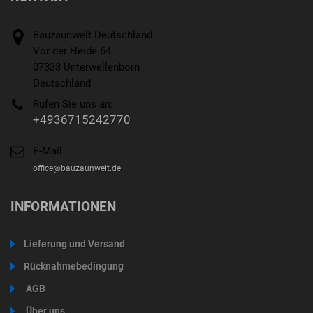
Bauzaunwelt Deutschland
Vor der Heide 64
07333 Unterwellenborn
Deutschland
Rufen Sie uns an:
+4936715242770
E-Mail
office@bauzaunwelt.de
INFORMATIONEN
Lieferung und Versand
Rücknahmebedingung
AGB
Über uns