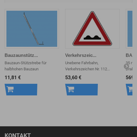
Bauzaunstütz...
Verkehrszeic...
BAUZ
Bauzaun-Stützstrebe für
Unebene Fahrbahn,
35 m M
halbhohen Bauzaun
Verkehrszeichen Nr. 112...
Draht -
11,81 €
53,60 €
569,
In den
In den
In 
Warenkorb
Warenkorb
War
KONTAKT