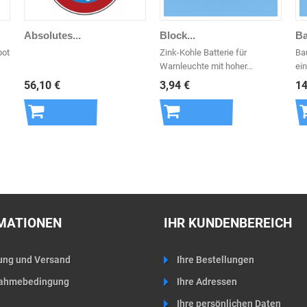
Absolutes...
Block...
Ba
bot
Zink-Kohle Batterie für
Ba
Warnleuchte mit hoher...
ei
56,10 €
3,94 €
14
In den
In den
Warenkorb
Warenkorb
MATIONEN
IHR KUNDENBEREICH
ung und Versand
Ihre Bestellungen
ahmebedingung
Ihre Adressen
Ihre persönlichen Daten