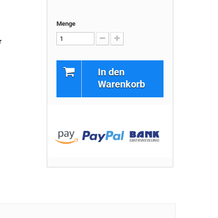
Menge
r
In den
Warenkorb