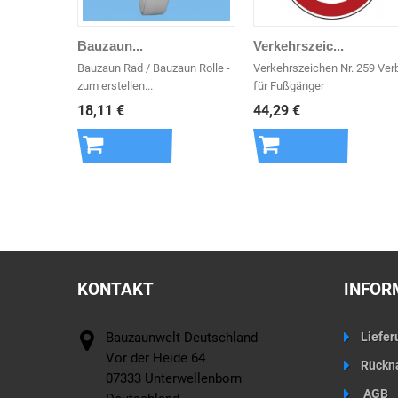
Bauzaun...
Verkehrszeic...
Bauzaun Rad / Bauzaun Rolle -
Verkehrszeichen Nr. 259 Ver
zum erstellen...
für Fußgänger
18,11 €
44,29 €
In den
In den
Warenkorb
Warenkorb
KONTAKT
INFOR
Bauzaunwelt Deutschland
Liefer
Vor der Heide 64
Rückn
07333 Unterwellenborn
AGB