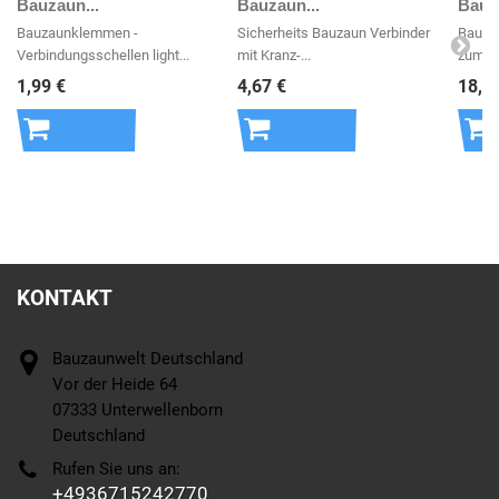
Bauzaun...
Bauzaun...
Bauza
Bauzaunklemmen -
Sicherheits Bauzaun Verbinder
Bauzau
Verbindungsschellen light...
mit Kranz-...
zum er
1,99 €
4,67 €
18,1
In den
In den
In 
Warenkorb
Warenkorb
War
KONTAKT
Bauzaunwelt Deutschland
Vor der Heide 64
07333 Unterwellenborn
Deutschland
Rufen Sie uns an:
+4936715242770