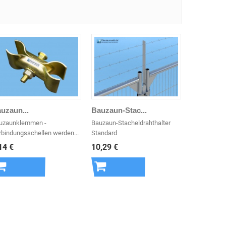
uzaun...
Bauzaun-Stac...
uzaunklemmen -
Bauzaun-Stacheldrahthalter
rbindungsschellen werden...
Standard
14 €
10,29 €
In den
In den
Warenkorb
Warenkorb