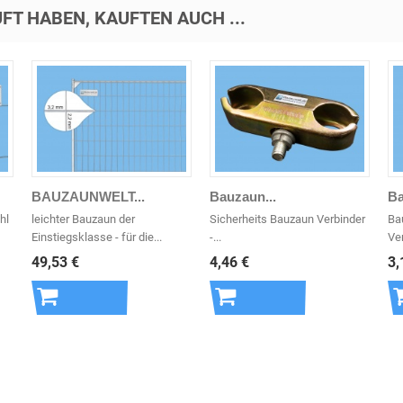
FT HABEN, KAUFTEN AUCH ...
BAUZAUNWELT...
Bauzaun...
Ba
hl
leichter Bauzaun der
Sicherheits Bauzaun Verbinder
Ba
Einstiegsklasse - für die...
-...
Ve
49,53 €
4,46 €
3,
In den
In den
Warenkorb
Warenkorb