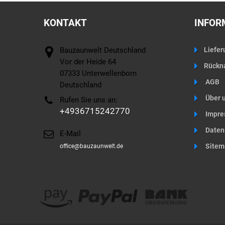
KONTAKT
INFOR
Bauzaunwelt Deutschland
Liefer
Vor der Heide 64
Rückn
07333 Unterwellenborn
AGB
Deutschland
Über 
Rufen Sie uns an:
+4936715242770
Impre
Daten
E-Mail
Sitem
office@bauzaunwelt.de