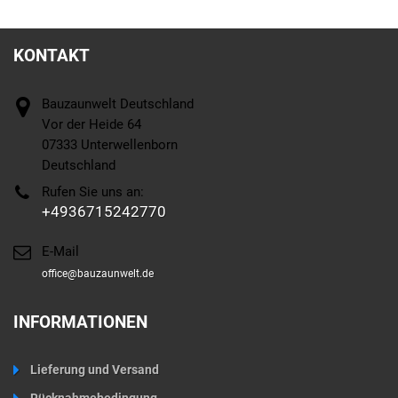
KONTAKT
Bauzaunwelt Deutschland
Vor der Heide 64
07333 Unterwellenborn
Deutschland
Rufen Sie uns an:
+4936715242770
E-Mail
office@bauzaunwelt.de
INFORMATIONEN
Lieferung und Versand
Rücknahmebedingung