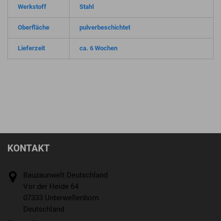
Werkstoff
Stahl
Oberfläche
pulverbeschichtet
Lieferzeit
ca. 6 Wochen
KONTAKT
Bauzaunwelt Deutschland
Vor der Heide 64
07333 Unterwellenborn
Deutschland