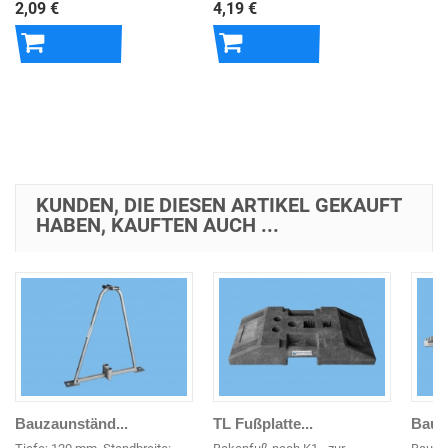
2,09 €
4,19 €
In den
In den
Warenkorb
Warenkorb
KUNDEN, DIE DIESEN ARTIKEL GEKAUFT
HABEN, KAUFTEN AUCH ...
Bauzaunständ...
TL Fußplatte...
Bauza