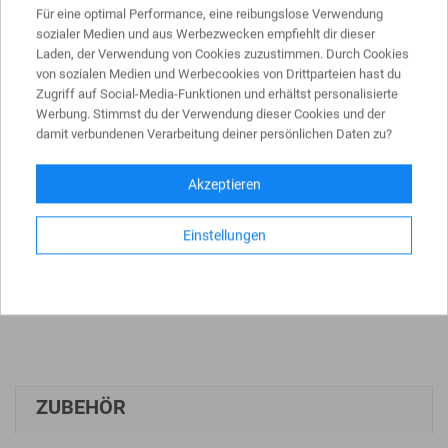
Für eine optimal Performance, eine reibungslose Verwendung
Aufstellhinweise entnehmen Sie bitte der ZTV-SA.
sozialer Medien und aus Werbezwecken empfiehlt dir dieser
Achtung: Fußplatten nicht im Lieferumfang enthalten - bitte
Laden, der Verwendung von Cookies zuzustimmen. Durch Cookies
separat bestellen.
von sozialen Medien und Werbecookies von Drittparteien hast du
Zugriff auf Social-Media-Funktionen und erhältst personalisierte
Werbung. Stimmst du der Verwendung dieser Cookies und der
damit verbundenen Verarbeitung deiner persönlichen Daten zu?
PRODUKTDATEN
Akzeptieren
Abmessung
ca. 1200 x 450 x 690 mm
Einstellungen
Gewicht
ca. 16,5 kg
ZUBEHÖR