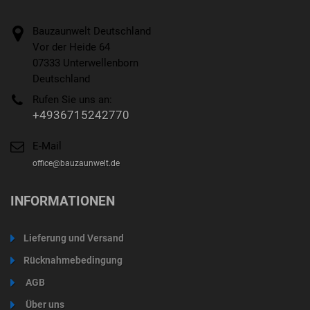
Bauzaunwelt Deutschland
Vor der Heide 64
07333 Unterwellenborn
Deutschland
Rufen Sie uns an:
+4936715242770
E-Mail
office@bauzaunwelt.de
INFORMATIONEN
Lieferung und Versand
Rücknahmebedingung
AGB
Über uns