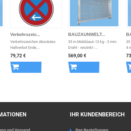
Verkehrszeic...
BAUZAUNWELT...
B
Verkehrszeichen Absolutes
35 m Mobilzaun 13 kg - 3 mm
35 
Haltverbot Ende,...
Draht - verzinkt -...
4 m
79,72 €
569,00 €
73
In den
In den
Warenkorb
Warenkorb
MATIONEN
IHR KUNDENBEREICH
ung und Versand
Ihre Bestellungen