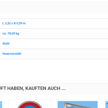
L 3,32 x B 0,59 m
ca. 78,00 kg
Stahl
feuerverzinkt
FT HABEN, KAUFTEN AUCH ...