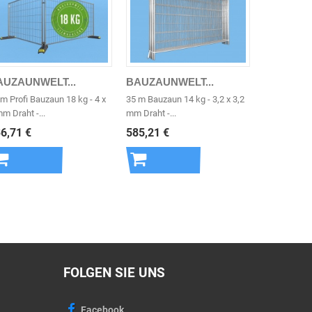
AUZAUNWELT...
BAUZAUNWELT...
m Profi Bauzaun 18 kg - 4 x
35 m Bauzaun 14 kg - 3,2 x 3,2
m Draht -...
mm Draht -...
6,71 €
585,21 €
In den
In den
Warenkorb
Warenkorb
FOLGEN SIE UNS
Facebook