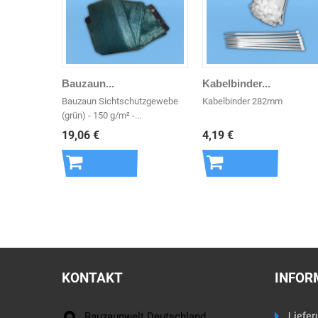
Bauzaun...
Kabelbinder...
Bauzaun Sichtschutzgewebe
Kabelbinder 282mm
(grün) - 150 g/m² -...
19,06 €
4,19 €
In den
In den
Warenkorb
Warenkorb
KONTAKT
INFOR
Bauzaunwelt Deutschland
Liefer