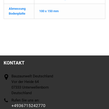
Abmessung
100 x 150 mm
Bodenplatte
KONTAKT
Bauzaunwelt Deutschland
Vor der Heide 64
07333 Unterwellenborn
Deutschland
Rufen Sie uns an:
+4936715242770