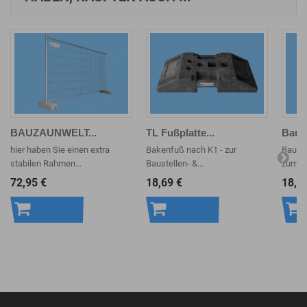
BAUZAUNWELT...
TL Fußplatte...
Bauza
hier haben Sie einen extra
Bakenfuß nach K1 - zur
Bauzau
stabilen Rahmen...
Baustellen- &...
zum er
72,95 €
18,69 €
18,1
In den
In den
In 
Warenkorb
Warenkorb
War