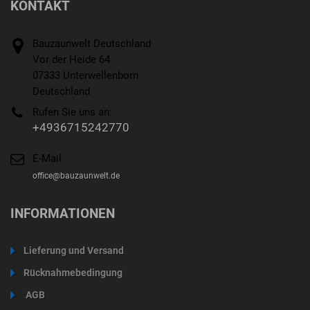
KONTAKT
Bauzaunwelt Deutschland
Vor der Heide 64
07333 Unterwellenborn
Deutschland
Rufen Sie uns an:
+4936715242770
E-Mail
office@bauzaunwelt.de
INFORMATIONEN
Lieferung und Versand
Rücknahmebedingung
AGB