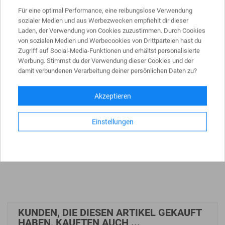
zur vorübergehenden Absperrung, für den Innen- und
Für eine optimal Performance, eine reibungslose Verwendung
Außenbereich geeignet. Das Set kann schnell und einfach
sozialer Medien und aus Werbezwecken empfiehlt dir dieser
aufgestellt und platzsparend gelagert werden.
Laden, der Verwendung von Cookies zuzustimmen. Durch Cookies
Im Lieferumfang:
von sozialen Medien und Werbecookies von Drittparteien hast du
6 x Ø 40 mm Kunststoffpfosten und Fußplatten
Zugriff auf Social-Media-Funktionen und erhältst personalisierte
(Seitenlänge ca. 300 mm)
Werbung. Stimmst du der Verwendung dieser Cookies und der
damit verbundenen Verarbeitung deiner persönlichen Daten zu?
10 m Kunststoffkette, mit 10 Verbindungsgliedern
jeweils 4 in der Kappe integrierte Kettenaufnahmen
Akzeptieren
Höhe: ca. 900 mm
Gewicht des Sets: ca. 20,0 kg
Einstellungen
max. Aufstelllänge ca. 10 m
max. Pfostenabstand: ca. 2,50 m
KUNDEN, DIE DIESEN ARTIKEL GEKAUFT
HABEN, KAUFTEN AUCH ...