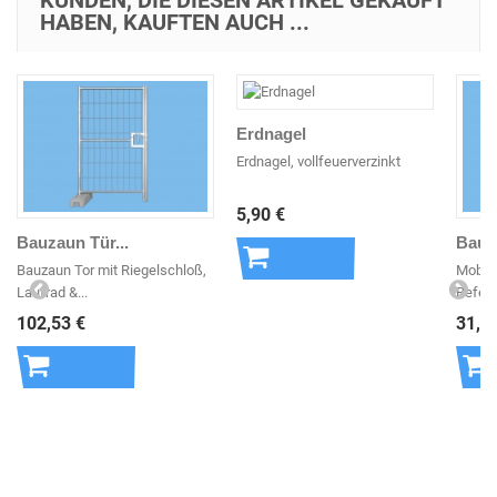
HABEN, KAUFTEN AUCH ...
Erdnagel
Erdnagel, vollfeuerverzinkt
5,90 €
Bauzaun Tür...
Bauza
Bauzaun Tor mit Riegelschloß,
Mobilz
Laufrad &...
Befest
In den
102,53 €
31,2
Warenkorb
In den
In 
Warenkorb
War