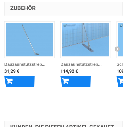
ZUBEHÖR
Bauzaunstützstreb...
Bauzaunstützstreb...
Schr
31,29 €
114,92 €
109,
In den
In den
In 
Warenkorb
Warenkorb
War
KUNDEN, DIE DIESEN ARTIKEL GEKAUFT