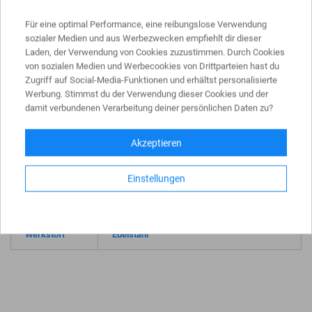
mm, zu Einbau ortsfest, mittels Bodenplatte (Ø 150 x 6 mm)
für Dübelbefestigung; hat eine gewölbte Kopfform und eine
Für eine optimal Performance, eine reibungslose Verwendung
Höhe von ca. 900 mm Überflur.
sozialer Medien und aus Werbezwecken empfiehlt dir dieser
Laden, der Verwendung von Cookies zuzustimmen. Durch Cookies
von sozialen Medien und Werbecookies von Drittparteien hast du
Zugriff auf Social-Media-Funktionen und erhältst personalisierte
Werbung. Stimmst du der Verwendung dieser Cookies und der
PRODUKTDATEN
damit verbundenen Verarbeitung deiner persönlichen Daten zu?
Akzeptieren
Höhe über Flur
ca. 900 mm
Durchmesser
ca. 102 mm
Einstellungen
Gewicht
ca. 6,0 kg
Werkstoff
Edelstahl