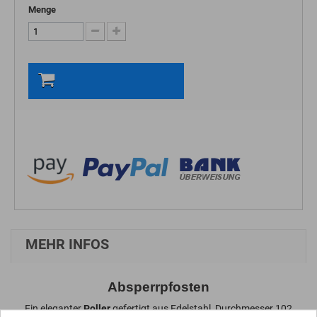
Menge
In den Warenkorb
MEHR INFOS
Absperrpfosten
Ein eleganter
Poller
gefertigt aus Edelstahl, Durchmesser 102