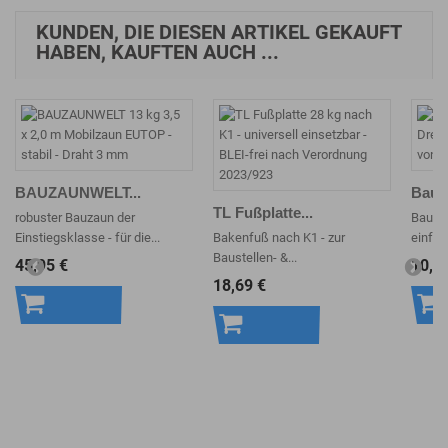
KUNDEN, DIE DIESEN ARTIKEL GEKAUFT
HABEN, KAUFTEN AUCH ...
BAUZAUNWELT...
Bauza
TL Fußplatte...
robuster Bauzaun der
Bauzau
Einstiegsklasse - für die...
Bakenfuß nach K1 - zur
einfac
Baustellen- &...
45,95 €
10,6
18,69 €
In den
In 
In den
Warenkorb
War
Warenkorb