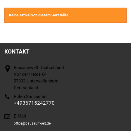
Keine Artikel von diesem Hersteller.
KONTAKT
Bauzaunwelt Deutschland
Vor der Heide 64
07333 Unterwellenborn
Deutschland
Rufen Sie uns an:
+4936715242770
E-Mail
office@bauzaunwelt.de