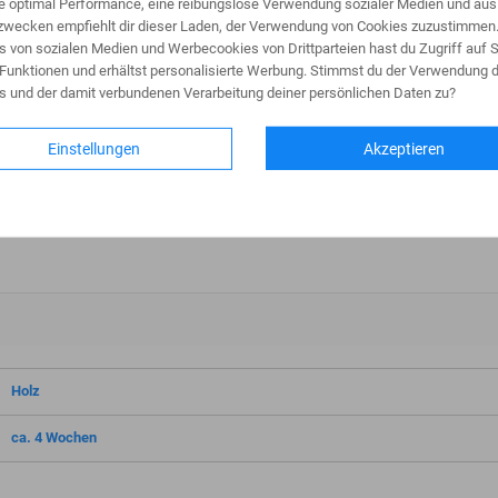
ne optimal Performance, eine reibungslose Verwendung sozialer Medien und aus
wecken empfiehlt dir dieser Laden, der Verwendung von Cookies zuzustimmen
s von sozialen Medien und Werbecookies von Drittparteien hast du Zugriff auf S
Funktionen und erhältst personalisierte Werbung. Stimmst du der Verwendung d
s und der damit verbundenen Verarbeitung deiner persönlichen Daten zu?
Einstellungen
Akzeptieren
Holz
ca. 4 Wochen