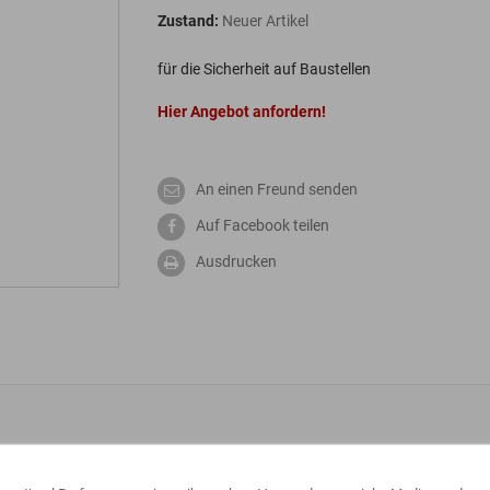
Zustand:
Neuer Artikel
für die Sicherheit auf Baustellen
Hier Angebot anfordern!
An einen Freund senden
Auf Facebook teilen
Ausdrucken
Fußgängertunnel Element