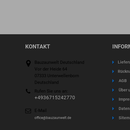
KONTAKT
INFOR
Bauzaunwelt Deutschland
Liefer
Vor der Heide 64
Rückn
07333 Unterwellenborn
AGB
Deutschland
Über 
Rufen Sie uns an:
+4936715242770
Impre
Daten
E-Mail
Sitem
office@bauzaunwelt.de