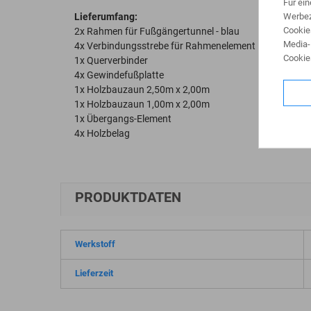
Für ei
Lieferumfang:
Werbez
Cookie
2x Rahmen für Fußgängertunnel - blau
Media-
4x Verbindungsstrebe für Rahmenelement
Cookie
1x Querverbinder
4x Gewindefußplatte
1x Holzbauzaun 2,50m x 2,00m
1x Holzbauzaun 1,00m x 2,00m
1x Übergangs-Element
4x Holzbelag
PRODUKTDATEN
Werkstoff
Lieferzeit