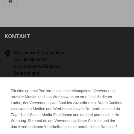
KONTAKT
Bauzaunwelt Deutschland
Vor der Heide 64
07333 Unterwellenborn
Deutschland
Rufen Sie uns an:
+4936715242770
Für eine optimal Performance, eine reibungslose Verwendung
sozialer Medien und aus Werbezwecken empfiehlt dir dieser
E-Mail
Laden, der Verwendung von Cookies zuzustimmen. Durch Cookies
von sozialen Medien und Werbecookies von Drittparteien hast du
office@bauzaunwelt.de
Zugriff auf Social-Media-Funktionen und erhältst personalisierte
Werbung. Stimmst du der Verwendung dieser Cookies und der
INFORMATIONEN
damit verbundenen Verarbeitung deiner persönlichen Daten zu?