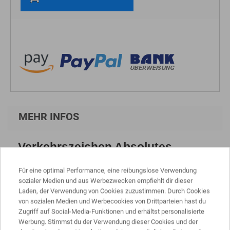
MEHR INFOS
Verkehrszeichen Absolutes
Haltverbot Ende, Aufstellung
rechts
Für eine optimal Performance, eine reibungslose Verwendung
sozialer Medien und aus Werbezwecken empfiehlt dir dieser
nach StVO mit RAL Gütezeichen
Laden, der Verwendung von Cookies zuzustimmen. Durch Cookies
von sozialen Medien und Werbecookies von Drittparteien hast du
Ø 600 mm
Zugriff auf Social-Media-Funktionen und erhältst personalisierte
Flachform Alu 2 mm
Werbung. Stimmst du der Verwendung dieser Cookies und der