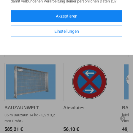
Folie RA2
damit verbundenen Verarbeitung deiner persönlichen Daten zu?
Akzeptieren
Einstellungen
KUNDEN, DIE DIESEN ARTIKEL GEKAUFT
HABEN, KAUFTEN AUCH ...
BAUZAUNWELT...
Absolutes...
BAUZ
35 m Bauzaun 14 kg - 3,2 x 3,2
leicht
mm Draht -...
Einstie
585,21 €
56,10 €
49,5